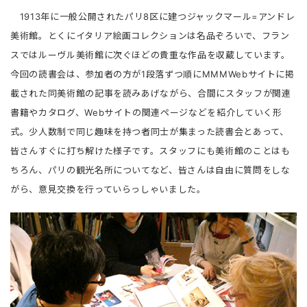
1913年に一般公開されたパリ8区に建つジャックマール=アンドレ
美術館。とくにイタリア絵画コレクションは名品ぞろいで、フラン
スではルーヴル美術館に次ぐほどの貴重な作品を収蔵しています。
今回の読書会は、参加者の方が1段落ずつ順にMMMWebサイトに掲
載された同美術館の記事を読みあげながら、合間にスタッフが関連
書籍やカタログ、Webサイトの関連ページなどを紹介していく形
式。少人数制で同じ趣味を持つ者同士が集まった読書会とあって、
皆さんすぐに打ち解けた様子です。スタッフにも美術館のことはも
ちろん、パリの観光名所についてなど、皆さんは自由に質問をしな
がら、意見交換を行っていらっしゃいました。