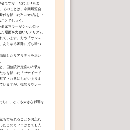
導者ですが、なによりもま
た。そのことは、今回展覧会
時代を描いた2つの作品をご
ることでしょう。
、革命家マラーがシャルロッ
れた場面を力強いリアリズム
れています。方や「サン＝
し、あらゆる困難に打ち勝つ
徹底したリアリティを追い
。
ると、国務院評定官の衣装を
たちを描いた「ゼナイード
に魅了されるにちがいありま
ていますが、襟飾りやレー
家たちに、とても大きな影響を
立ち寄られることをお忘れ
ったこのカフェはとても人