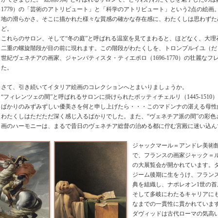
1779）の「芸術のアトリビュート」と「科学のアトリビュート」という2点の絵画
地の滑らかさ、そこに描かれた様々な質感の確かな存在感に、わたくしは思わずた
ど。
これらのサロン、そして“冬の庭”と呼ばれる温室を見てまわると、ほどなく、大理
二重の螺旋階段が目の前に現れます。この階段がわたくしを、トロンプルイユ（だ
世紀ヴェネチアの画家、ジャンバティスタ・ティエポロ（1696-1770）の壮麗な
た。
さて、引き続いてイタリア絵画のコレクションへとまいりましょうか。
“フィレンツェの間”と呼ばれるサロンに掛けられたボッティチェルリ（1445-151
ばかりのみずみずしい優美さを何と申し上げたら・・・このマドンナの湛える母性
わたくしはただただ深く感じ入るばかりでした。また、“ヴェネチア派の間”の彩色
画のハーモニーは、まるで昔日のヴェネチア総督の治める都に佇む宮殿に迷い込ん
ジャックマール＝アンドレ美術館で
で、フランスの画家ジャック＝ルイ・
の大展覧会が開かれています。
ジーム後期に生をうけ、フラン
典を組織し、ナポレオン1世の
そして多岐にわたるキャリアに
なまでの一貫性に貫かれていま
ダヴィッドは古代ローマの気高