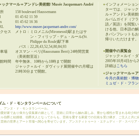
ックマール＝アンドレ美術館/ Musée Jacquemart-André
●
インフォメーション
ターでは、ジャック
所
158 boulevard Haussemann
ル＝アンドレ美術館
l
01 45 62 11 59
ルバムガイド（フラ
x
01 45 62 16 36
語／英語）を閲覧い
RL
http://www.musee-jacquemart-andre.com/
ける他、日本語の解
クセス
メトロ：
ミロメニル(Miromesnil)駅またはサ
きパンフレットもお
ン・フィリップ・デュ・ルール(St.
帰りいただけます。
Philippe du Roule)駅下車
バス：
22,28,43,52,54,80,84,93
●
開催中の展覧会
車場
オスマン・ベリ(Haussmann Berri) 24時間営業
ジャック＝ルイ・ダ
（美術館至近）
2005年10月4日から
館時間
年中無休、10時から18時まで開館
詳細は
こちら
ジャック＝ルイ・ダヴィッド展開催中の月曜は
21時30分まで開館。
●
ジャックマール＝ア
今月の美術館・博物
ミュゼ・ド・フラン
ダム・ド・モンタランベールについて
名、アンヌ・ド・モンタランベール。
術愛好家であり偉大な収集家の娘として、芸術に日常から触れ親しみ、豊かな感性が育まれる幼少時
ール伯爵と結婚後、伯爵夫人となってからも、芸術を愛する家庭での伝統を受け継ぎ、ご主人と共に
に芸術の世界とアート市場へ関心を寄せています。アンスティトゥート・エテュディ・デ・スペリア・デ