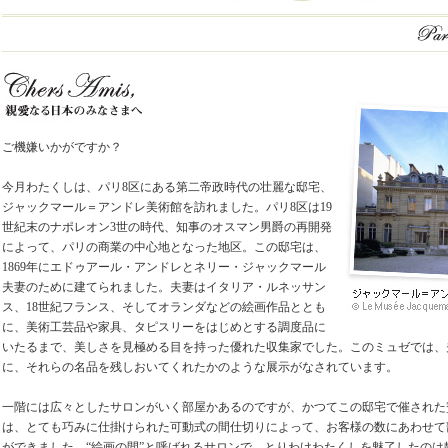
ご機嫌いかがですか？
今月わたくしは、パリ8区にある第二帝政時代の壮麗な邸宅、
ジャックマール＝アンドレ美術館を訪れました。パリ8区は19
世紀末のナポレオン3世の時代、知事のオスマン男爵の再開発
によって、パリの商業の中心地となった地区。この邸宅は、
1869年にエドゥアール・アンドレとネリー・ジャックマール
夫妻のために建てられました。夫妻はイタリア・ルネッサン
ス、18世紀フランス、そしてオランダなどの絵画作品ととも
に、美術工芸品や家具、タピスリーをはじめとする調度品に
いたるまで、美しさを見極める目を持った優れた収集家でした。このミュゼでは、
に、それらの名品を残しおいてくれたかのような展示がなされています。
一階には広々としたサロンがいく部屋かあるのですが、かつてこの邸宅で催された
は、とても巧みに仕掛けられた可動式の間仕切りによって、お客様の数にあわせて
ができました。“絵画の間”と呼ばれるサロンで、とりわけわたくしを魅了したのは静物