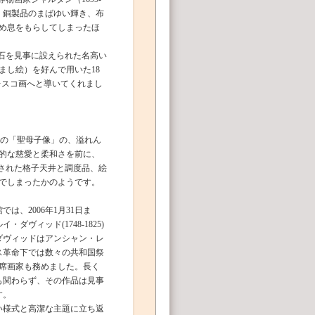
。銅製品のまばゆい輝き、布
め息をもらしてしまったほ
石を見事に設えられた名高い
まし絵）を好んで用いた18
フレスコ画へと導いてくれまし
0）の「聖母子像」の、溢れん
的な慈愛と柔和さを前に、
された格子天井と調度品、絵
でしまったかのようです。
は、2006年1月31日ま
ダヴィッド(1748-1825)
ダヴィッドはアンシャン・レ
ス革命下では数々の共和国祭
首席画家も務めました。長く
も関わらず、その作品は見事
す。
い様式と高潔な主題に立ち返