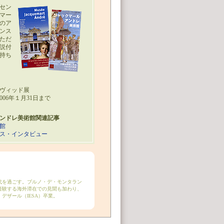
セン
マー
のア
ンス
ただ
説付
持ち
ヴィッド展
2006年１月31日まで
ンドレ美術館関連記事
館
ス・インタビュー
代を過ごす。ブルノ・デ・モンタラン
経験する海外滞在での見聞も加わり、
ザール（IESA）卒業。