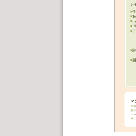
ジャ
■
住
■
Te
■
Fa
■
U
■
ア
■
駐
■
開
マ
本
美
ベ
常