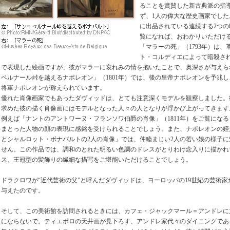
ることを賞賛した新古典派の指
ず、1人の偉大な歴史画家でし
に出品されている連続する2つの
覧になれば、おわかりいただけ
「マラーの死」（1793年）は
ト・コルディエによって暗殺さ
で表現した絵画ですが、彼がマラーに哀れみの情を抱いたことで、奥深さが与えら
ベルナール峠を越えるナポレオン」（1801年）では、後の皇帝ナポレオンを予兆
将軍ナポレオンが称えられています。
優れた肖像画家でもあったダヴィッドは、とても注意深くモデルを観察しました。
求めた彼の描く肖像画にはモデルとなった人々の人となりが浮かび上がってきます
例えば「ナントのアントワーヌ・フランソワ伯爵の肖像」（1811年）をご覧にな
まとった人物の顔の表現に感銘を受けられることでしょう。また、ナポレオンの姪
とシャルロット・ボナパルトの2人の肖像」では、仲睦まじい2人の若い娘の様子
せん。この作品では、調和のとれた明るい色調のドレスがとりわけ念入りに描かれ
ス、王冠型の髪飾りの繊細な描写をご堪能いただけることでしょう。
ドラクロワが“近代芸術の父”と呼んだダヴィッドは、ヨーロッパの19世紀の芸術
与えたのです。
そして、この美術館を訪問されるときには、カフェ・ジャックマール＝アンドレに
にならないで。ティエポロの天井画が見下ろす、アンドレ家代々のダイニングであ