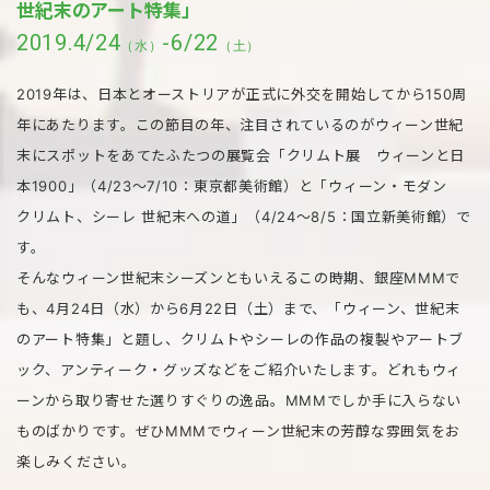
世紀末のアート特集」
2019.4/24
-6/22
（水）
（土）
2019年は、日本とオーストリアが正式に外交を開始してから150周
年にあたります。この節目の年、注目されているのがウィーン世紀
末にスポットをあてたふたつの展覧会「クリムト展 ウィーンと日
本1900」（4/23～7/10：東京都美術館）と「ウィーン・モダン
クリムト、シーレ 世紀末への道」（4/24～8/5：国立新美術館）で
す。
そんなウィーン世紀末シーズンともいえるこの時期、銀座MMMで
も、4月24日（水）から6月22日（土）まで、「ウィーン、世紀末
のアート特集」と題し、クリムトやシーレの作品の複製やアートブ
ック、アンティーク・グッズなどをご紹介いたします。どれもウィ
ーンから取り寄せた選りすぐりの逸品。MMMでしか手に入らない
ものばかりです。ぜひMMMでウィーン世紀末の芳醇な雰囲気をお
楽しみください。