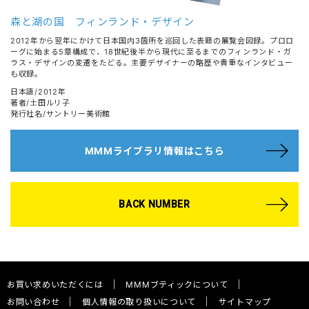
森と湖の国 フィンランド・デザイン
2012年から翌年にかけて日本国内3箇所を巡回した表題の展覧会図録。プロロ
ーグに始まる5章構成で、18世紀後半から現代に至るまでのフィンランド・ガ
ラス・デザインの変遷をたどる。主要デザイナーの略歴や貴重なインタビュー
も収録。
日本語/2012年
著者/土田ルリ子
発行社名/サントリー美術館
MMMライブラリ情報はこちら
BACK NUMBER
お買い求めいただくには
MMMブティックについて
お問い合わせ
個人情報の取り扱いについて
サイトマップ