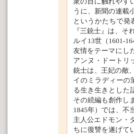
衆の目に触れやす
うに、新聞の連載
というかたちで発表
『三銃士』は、そ
ルイ13世（1601
友情をテーマにし
アンヌ・ドートリッシ
銃士は、王妃の敵、リ
イのミラディーの
る生き生きとした
その続編も創作しま
1845年）では、
主人公エドモン・
ちに復讐を遂げて