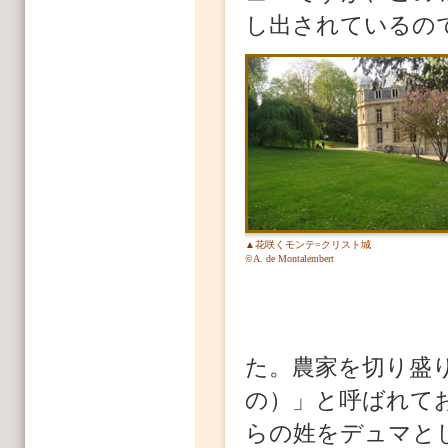
し出されているの
▲花咲くモンテ=クリスト城
©A. de Montalembert
た。農家を切り盛り
の）」と呼ばれて
らの姓をデュマと