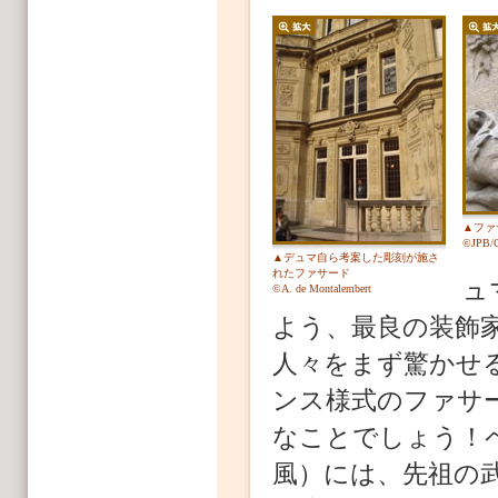
▲ファ
©JPB/C
▲デュマ自ら考案した彫刻が施さ
れたファサード
ュ
©A. de Montalembert
よう、最良の装飾
人々をまず驚かせ
ンス様式のファサ
なことでしょう！
風）には、先祖の