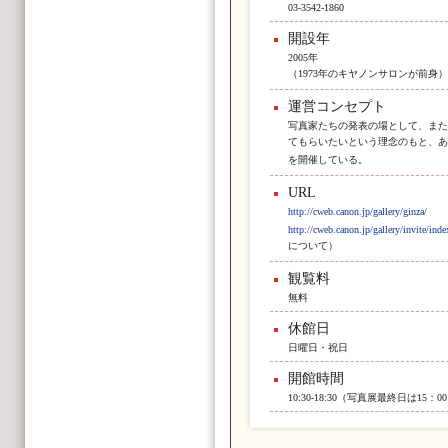
03-3542-1860
開設年
2005年
（1973年のキヤノンサロンが前身）
運営コンセプト
写真家たちの発表の場として、また
てもらいたいという理念のもと、あ
を開催している。
URL
http://cweb.canon.jp/gallery/ginza/
http://cweb.canon.jp/gallery/invite/ind
について）
観覧料
無料
休館日
日曜日・祝日
開館時間
10:30-18:30（写真展最終日は15：