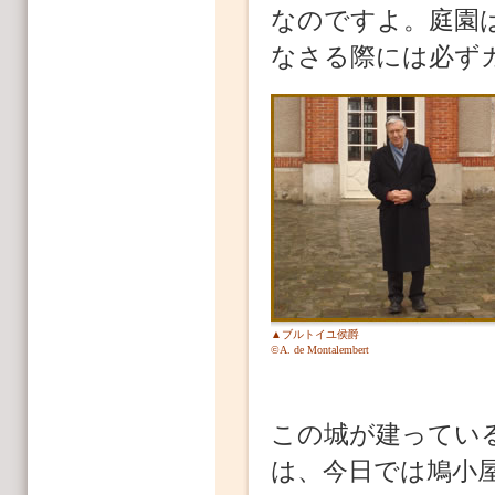
なのですよ。庭園
なさる際には必ず
▲ブルトイユ侯爵
©A. de Montalembert
この城が建ってい
は、今日では鳩小