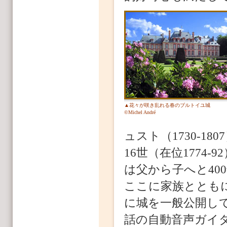
▲花々が咲き乱れる春のブルトイユ城
©Michel André
ュスト（1730-18
16世（在位1774
は父から子へと40
ここに家族とともに
に城を一般公開し
話の自動音声ガイ