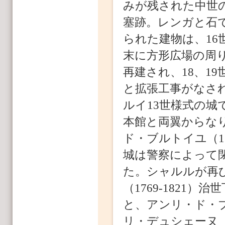
みが残された中世
塞跡。レンガと石
られた建物は、16
末に方形広場の周
再建され、18、19
と拡張工事がなさ
ルイ13世様式の城
本館と両翼からな
ド・ブルトイユ（1
城は警察によって
た。シャルルが再
（1769-1821
と、アンリ・ド・ブル
リ・デュシェーヌ（1