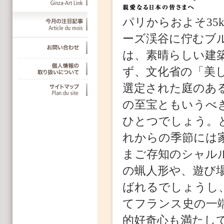
パリからおよそ35
ーズ渓谷に佇むブ
は、素晴らしい建
ず、文化省の「美
選定された庭のあ
の至宝ともいうべ
ひとつでしょう。
れからの季節には
まご存知のシャルル・
の蝋人形や、遊び
ばれるでしょうし
てフランス史の一
的好奇心も満たし