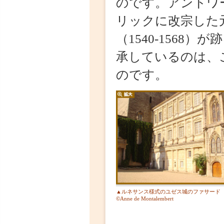
のです。
▲ルネサンス様式のユゼス城のファサード
©Anne de Montalembert
高い地位にある公爵
りました。中でも、
がユゼス公でした。