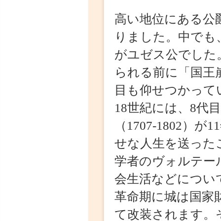
られる前に「国王崩
目も仰せつかってい
18世紀には、8代目
（1707-1802）
せな人生を送ったこ
学者のヴォルテール（1
会生活などについて
革命期に城は国家財
て改装されます。その
取り、大規模な修繕
ルイ=エマニュエル（1
育省に貸し出されてし
の父親であるクリュ
取ったのです。