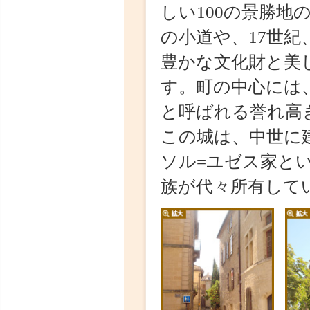
の小道や、17世紀、
豊かな文化財と美し
す。町の中心には、
と呼ばれる誉れ高き
この城は、中世に建
ソル=ユゼス家とい
族が代々所有してい