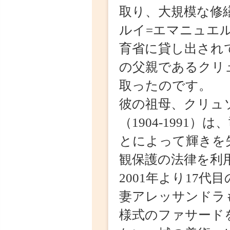
彼の祖母、クリュソ
（1904-1991）
とによって輝きを失
観保護の法律を利用
2001年より17代
妻アレッサンドラも
様式のファサードを
ない、城の美術コレ
次ペ
Update : 2016.6.1