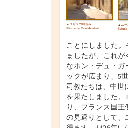
▲ユゼスの町並み
▲ユゼスの
©Anne de Montalembert
©Anne de M
ことにしました。そ
ましたが、これが今
なポン・デュ・ガー
ックが広まり、5世
司教たちは、中世に
を果たしました。12
り、フランス国王側
の見返りとして、ユ
得ます。1426年に
ーヌが、クリュソル男爵
し、ユゼスの8番目