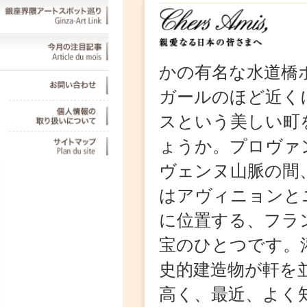
かの有名な水道橋ポ
ガールのほど近くに
スという美しい町を
ょうか。プロヴァン
ヴェンヌ山脈の間、
はアヴィニョンとニ
に位置する、フラン
宝のひとつです。灌
史的建造物が軒を並
高く、最近、よく知
しい100の景勝地