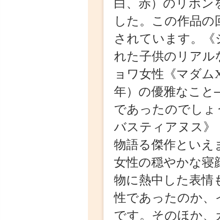
されています。《ジョ
れた子供のリアルな
ョワ女性《マダムXX
年）の優雅なこと─
であったのでしょう
バスティアヌス》（1
物語る傑作といえまし
女性の穏やかな寝顔や《
物に熱中した表情も
性であったのか、イ
です。そのほか、カルロ
子と、友人ポール・
ンネルの所蔵品も展