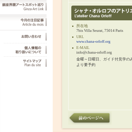
所在地
7bis Villa Seurat, 75014 Paris
URL
www.chana-orloff.org
E-MAIL
info@chana-orloff.org
金曜～日曜日、ガイド付見学のみ。事
より要予約
Update : 2019.6.3