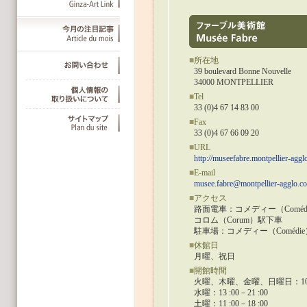
■
所在地
39 boulevard Bonne Nouvelle
34000 MONTPELLIER
■
Tel
33 (0)4 67 14 83 00
■
Fax
33 (0)4 67 66 09 20
■
URL
http://museefabre.montpellier-aggl
■
E-mail
musee.fabre@montpellier-agglo.c
■
アクセス
路面電車：コメディー（Comé
コロム（Corum）駅下車
駐車場：コメディー（Comédie
■
休館日
月曜、祝日
■
開館時間
火曜、木曜、金曜、日曜日：10:00
水曜：13 :00－21 :00
土曜：11 :00－18 :00