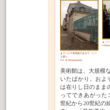
▲ノー
©Mairie
▲ランビネ美術館のあるラ・レー
ヌ通り
©A. de Montalembert
美術館は、大規模
いたばかり。およ
は在りし日のまま
ってできあがった
世紀から20世紀の