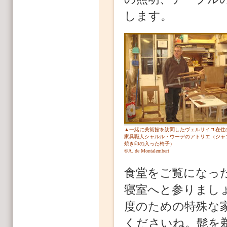
します。
▲一緒に美術館を訪問したヴェルサイユ在住
家具職人シャルル・ウーデのアトリエ（ジャ
焼き印の入った椅子）
©A. de Montalembert
食堂をご覧になっ
寝室へと参りまし
度のための特殊な
くださいね。髭を