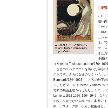
濃い内容に
ヌーヴォーの芸
1904）、フー
ュシャ（Alf
す。芸術性
▲1900年のパリ万博の広告
ティストた
©Paris, Musée Carnavalet /
Roger-Viollet
また万博の
手掛けたロ
（Henri de Toulouse-Lautrec/1864-1
ーなどのスペクタクルを描いた当時の重要
ストです。さらに女優のサラ・ベルナール（S
Bernhardt/1844-1923）、パリの地下鉄
ンしたギマール（Hector Guimard/1867-1
で初の映画上映を行ったリュミエール兄弟（F
Lumière/1862-1954, 1864-1948）な
る際に欠かせない人物です。本展ではこの
家、ポスター作家、役者、技術者といった
で活躍した人々にオマージュを捧げていま
品の全体を通して1900年代のパリを感じ
くことが、本展の醍醐味といえるでしょう