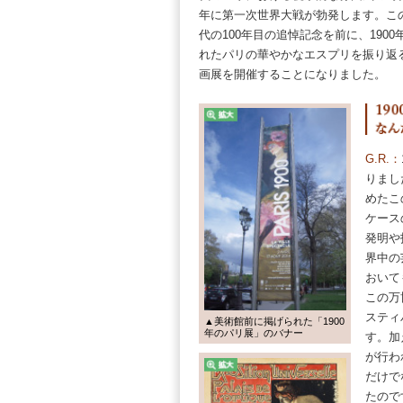
れたパリの華やかなエスプリを振り返る目
画展を開催することになりました。
G.R.：
19
りました。
めたこの万
ケースの役
発明や技術
界中の芸術
おいても万
この万博に
スティバル
▲美術館前に掲げられた「1900
年のパリ展」のバナー
す。加えて
が行われ、
だけでなく
たのです。
G.R.：
本展