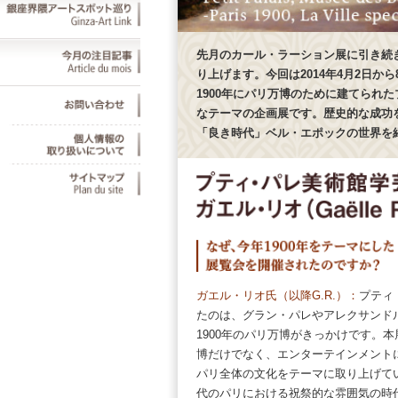
先月のカール・ラーション展に引き続き、
り上げます。今回は2014年4月2日から8月
1900年にパリ万博のために建てられたプ
なテーマの企画展です。歴史的な成功を収め
「良き時代」ベル・エポックの世界を紹介
ガエル・リオ氏（以降G.R.）：
プティ・パ
たのは、グラン・パレやアレクサンドル3
1900年のパリ万博がきっかけです。本展
博だけでなく、エンターテインメントに満
パリ全体の文化をテーマに取り上げています
代のパリにおける祝祭的な雰囲気の時代が過
年に第一次世界大戦が勃発します。この暗
代の100年目の追悼記念を前に、1900年